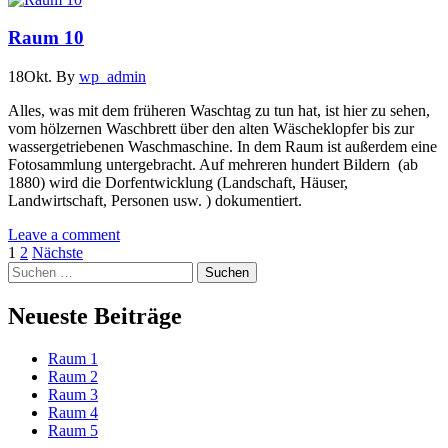
Raum 10
18
Okt.
By
wp_admin
Alles, was mit dem früheren Waschtag zu tun hat, ist hier zu sehen,
vom hölzernen Waschbrett über den alten Wäscheklopfer bis zur
wassergetriebenen Waschmaschine. In dem Raum ist außerdem eine
Fotosammlung untergebracht. Auf mehreren hundert Bildern (ab
1880) wird die Dorfentwicklung (Landschaft, Häuser,
Landwirtschaft, Personen usw. ) dokumentiert.
Leave a comment
Seitennummerierung
1
2
Nächste
Suchen
der
nach:
Beiträge
Neueste Beiträge
Raum 1
Raum 2
Raum 3
Raum 4
Raum 5