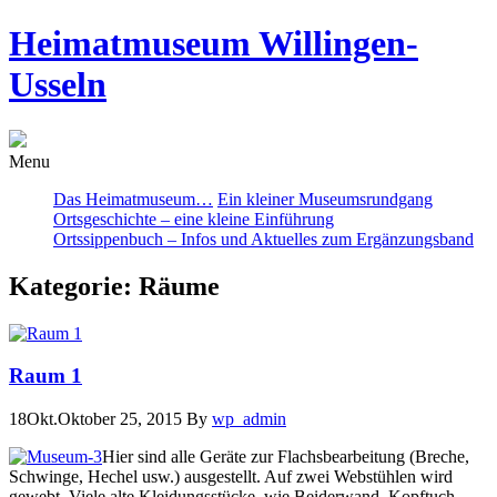
Heimatmuseum Willingen-
Usseln
Menu
Das Heimatmuseum…
Ein kleiner Museumsrundgang
Ortsgeschichte – eine kleine Einführung
Ortssippenbuch – Infos und Aktuelles zum Ergänzungsband
Kategorie:
Räume
Raum 1
18
Okt.
Oktober 25, 2015
By
wp_admin
Hier sind alle Geräte zur Flachsbearbeitung (Breche,
Schwinge, Hechel usw.) ausgestellt. Auf zwei Webstühlen wird
gewebt. Viele alte Kleidungsstücke, wie Beiderwand, Kopftuch,