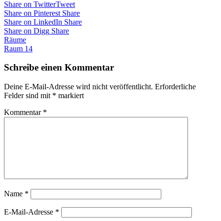
Share on Twitter
Tweet
Share on Pinterest
Share
Share on LinkedIn
Share
Share on Digg
Share
Räume
Beitragsnavigation
Raum 14
Schreibe einen Kommentar
Deine E-Mail-Adresse wird nicht veröffentlicht.
Erforderliche
Felder sind mit
*
markiert
Kommentar
*
Name
*
E-Mail-Adresse
*